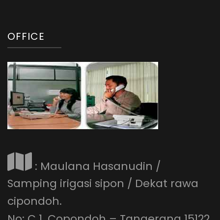
OFFICE
: Maulana Hasanudin /
Samping irigasi sipon / Dekat rawa
cipondoh.
No: C 1. Copondoh – Tangerang 15122.