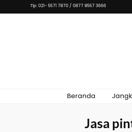
Tlp: 021- 5571 7870 / 0877 8557 3666
Kawat Nya
Tempat jual sekaligus jasa pembuatan p
Beranda
Jang
Jasa pi