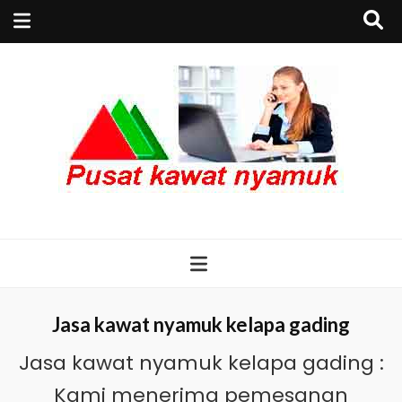
Kawat Nyamuk
Tempat jual sekaligus jasa pembuatan pasang
kawat nyamuk serta pintu kasa magnet harga
erbaik, Kawat nyamuk list magnet untuk lubang
Serta Pintu
jendela dan ventilasi harga murah
Kasa Magnet
Jasa kawat nyamuk kelapa gading
Jasa kawat nyamuk kelapa gading :
Harga Terbaik
Kami menerima pemesanan