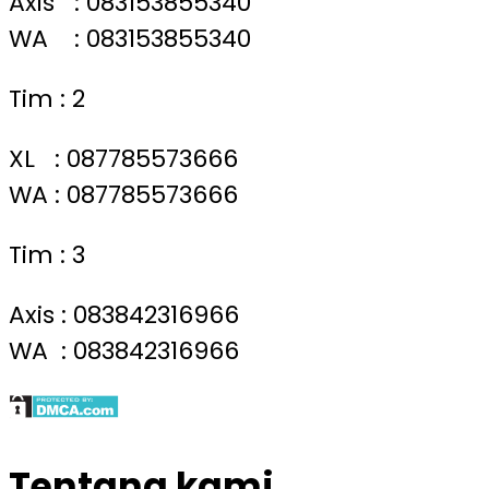
Axis : 083153855340
WA : 083153855340
Tim : 2
XL : 087785573666
WA : 087785573666
Tim : 3
Axis : 083842316966
WA : 083842316966
Tentang kami