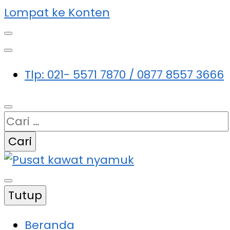
Lompat ke Konten
Tlp: 021- 5571 7870 / 0877 8557 3666
Cari
untuk:
Tempat jual sekaligus jasa
Tutup
pembuatan pasang kawat nyamuk
Kawat Nyamuk
serta pintu kasa magnet harga erbaik,
Beranda