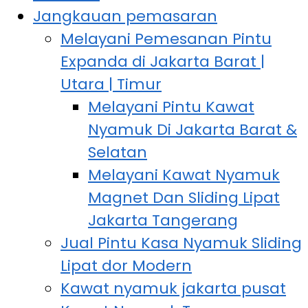
Kawat nyamuk list magnet untuk
Jangkauan pemasaran
Serta Pintu
lubang jendela dan ventilasi harga
Melayani Pemesanan Pintu
murah
Expanda di Jakarta Barat |
Kasa Magnet
Utara | Timur
Melayani Pintu Kawat
Nyamuk Di Jakarta Barat &
Harga Terbaik
Selatan
Melayani Kawat Nyamuk
Magnet Dan Sliding Lipat
Jakarta Tangerang
Jual Pintu Kasa Nyamuk Sliding
Lipat dor Modern
Kawat nyamuk jakarta pusat