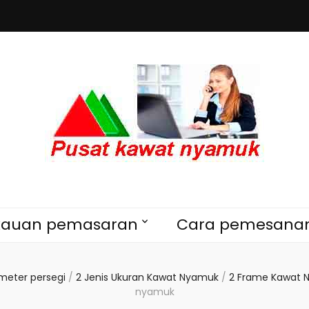
muk Serta Pint
asang kawat nyamuk serta pintu kasa magnet harga er
dan ventilasi harga murah
Harga Terbai
kauan pemasaran
Cara pemesana
meter persegi
/
2 Jenis Ukuran Kawat Nyamuk
/
2 Frame Kawat 
nyamuk