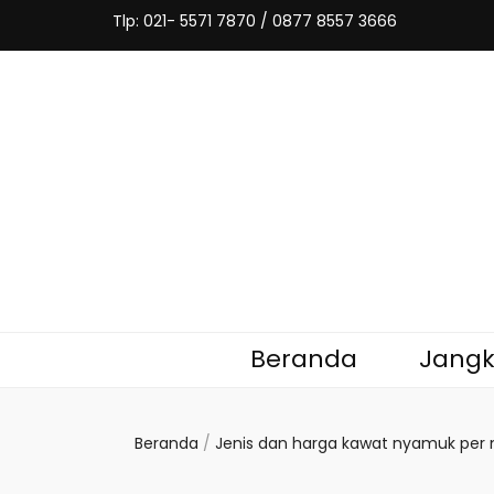
Tlp: 021- 5571 7870 / 0877 8557 3666
Kawat Nya
Tempat jual sekaligus jasa pembuatan p
Beranda
Jang
Beranda
/
Jenis dan harga kawat nyamuk per 