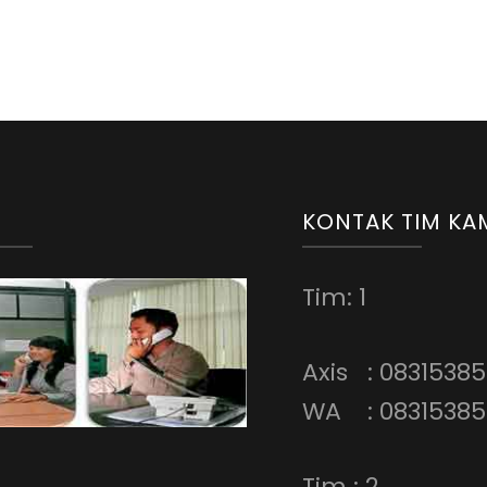
KONTAK TIM KA
Tim: 1
Axis : 0831538
WA : 08315385
Tim : 2