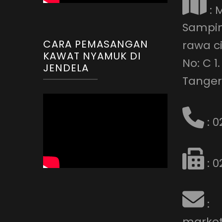
: 
Samping
CARA PEMASANGAN
rawa c
KAWAT NYAMUK DI
No: C 
JENDELA
Tanger
: 0
: 0
:
marke