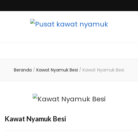
Kawat Nyamuk
Tempat jual sekaligus jasa pembuatan pasang
kawat nyamuk serta pintu kasa magnet harga
erbaik, Kawat nyamuk list magnet untuk lubang
Serta Pintu
jendela dan ventilasi harga murah
Kasa Magnet
Beranda
/
Kawat Nyamuk Besi
/
Kawat Nyamuk Besi
Harga Terbaik
Kawat Nyamuk Besi